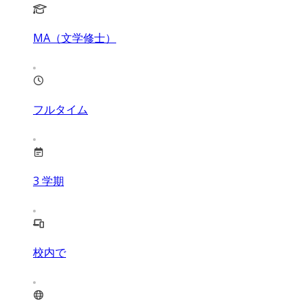
MA（文学修士）
フルタイム
3
学期
校内で