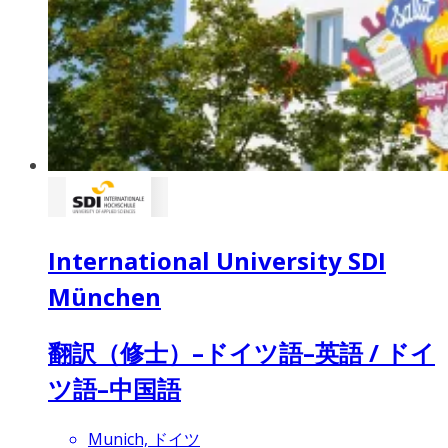
International University SDI
München
翻訳（修士）–ドイツ語–英語 / ドイ
ツ語–中国語
Munich, ドイツ