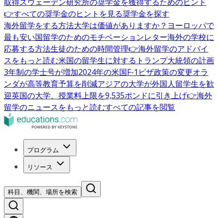
取得
スウェーデン研究所の奨学金を獲得するためのヒント
👉すべての奨学金のヒントを見る
奨学金を探す
海外留学をする方法
大学は価値がありますか？
ヨーロッパで
最も安い国
留学のためのモチベーションレター
海外の学校に
応募する方法
生徒のための時間管理
👉海外留学のアドバイ
スをもっと読む
米国の留学生に対するトランプ大統領の計画
3年制の学士号が増加
2024年の米国F-1ビザ政策の変更
オラ
ンダが高等教育予算を削減
アジアの大学が外国人留学生を歓
迎
英国の大学、授業料上限を9,535ポンドに引き上げ
👉海外
留学のニュースをもっと読む
すべての記事を閲覧
プログラム
リソース
科目、機関、場所を検索