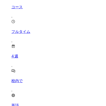
コース
フルタイム
4
週
校内で
英語