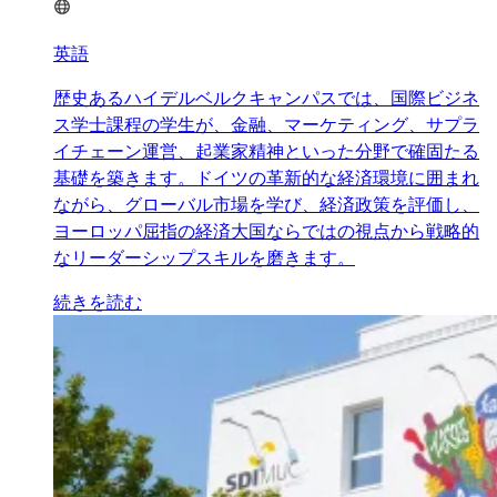
英語
歴史あるハイデルベルクキャンパスでは、国際ビジネ
ス学士課程の学生が、金融、マーケティング、サプラ
イチェーン運営、起業家精神といった分野で確固たる
基礎を築きます。ドイツの革新的な経済環境に囲まれ
ながら、グローバル市場を学び、経済政策を評価し、
ヨーロッパ屈指の経済大国ならではの視点から戦略的
なリーダーシップスキルを磨きます。
続きを読む