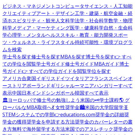
ビジネス・マネジメント
コンピュータサイエンス・人工知能
クリエイティブアート・デザイン
工学・建築・航空
金融・経
済
ホスピタリティ・観光
人文科学
法学・社会科学
数学・物理
科学
メディア・マーケティング
医学・健康科学
自然・生命科
学
心理学・メンタルヘルス
スキル・教育・能力開発
スポー
ツ・ウェルネス・ライフスタイル
持続可能性・環境
プログラ
ムを検索
学士号を探す
修士号を探す
MBAを探す
博士号を探す
👉 すべ
ての学位を閲覧
学士号ガイド
修士号ガイド
MBAガイド
博士
号ガイド
👉 すべての学位ガイドを閲覧
学位を探す
アメリカ合衆国
イギリス
ドイツ
イタリア
フランス
スペイン
オ
ーストリア
ポーランド
ギリシャ
ルーマニア
ハンガリー
すべて
表示
中国
日本
インド
シンガポール
韓国
すべて表示
🏛️ヨーロッパで修士号の勉強しよう
米国の🗝️学士課程
🌎 グ
ローバルなMBA取得へ
💃 女性奨学金
🏙️米国の大学院留学
🧬
STEMシステムでの学部
👉educations.com奨学金の詳細
奨
学金の獲得
奨学金を申請する方法
奨学金のカバーレターの書
き方
無料で海外留学する方法
米国でのアスレチック奨学金の