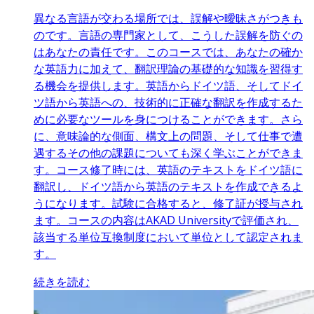
異なる言語が交わる場所では、誤解や曖昧さがつきも
のです。言語の専門家として、こうした誤解を防ぐの
はあなたの責任です。このコースでは、あなたの確か
な英語力に加えて、翻訳理論の基礎的な知識を習得す
る機会を提供します。英語からドイツ語、そしてドイ
ツ語から英語への、技術的に正確な翻訳を作成するた
めに必要なツールを身につけることができます。さら
に、意味論的な側面、構文上の問題、そして仕事で遭
遇するその他の課題についても深く学ぶことができま
す。コース修了時には、英語のテキストをドイツ語に
翻訳し、ドイツ語から英語のテキストを作成できるよ
うになります。試験に合格すると、修了証が授与され
ます。コースの内容はAKAD Universityで評価され、
該当する単位互換制度において単位として認定されま
す。
続きを読む