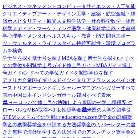
ビジネス・マネジメント
コンピュータサイエンス・人工知能
クリエイティブアート・デザイン
工学・建築・航空
金融・経
済
ホスピタリティ・観光
人文科学
法学・社会科学
数学・物理
科学
メディア・マーケティング
医学・健康科学
自然・生命科
学
心理学・メンタルヘルス
スキル・教育・能力開発
スポー
ツ・ウェルネス・ライフスタイル
持続可能性・環境
プログラ
ムを検索
学士号を探す
修士号を探す
MBAを探す
博士号を探す
👉 すべ
ての学位を閲覧
学士号ガイド
修士号ガイド
MBAガイド
博士
号ガイド
👉 すべての学位ガイドを閲覧
学位を探す
アメリカ合衆国
イギリス
ドイツ
イタリア
フランス
スペイン
オ
ーストリア
ポーランド
ギリシャ
ルーマニア
ハンガリー
すべて
表示
中国
日本
インド
シンガポール
韓国
すべて表示
🏛️ヨーロッパで修士号の勉強しよう
米国の🗝️学士課程
🌎 グ
ローバルなMBA取得へ
💃 女性奨学金
🏙️米国の大学院留学
🧬
STEMシステムでの学部
👉educations.com奨学金の詳細
奨
学金の獲得
奨学金を申請する方法
奨学金のカバーレターの書
き方
無料で海外留学する方法
米国でのアスレチック奨学金の