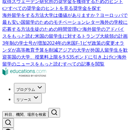
取得
スウェーデン研究所の奨学金を獲得するためのヒント
👉すべての奨学金のヒントを見る
奨学金を探す
海外留学をする方法
大学は価値がありますか？
ヨーロッパで
最も安い国
留学のためのモチベーションレター
海外の学校に
応募する方法
生徒のための時間管理
👉海外留学のアドバイ
スをもっと読む
米国の留学生に対するトランプ大統領の計画
3年制の学士号が増加
2024年の米国F-1ビザ政策の変更
オラ
ンダが高等教育予算を削減
アジアの大学が外国人留学生を歓
迎
英国の大学、授業料上限を9,535ポンドに引き上げ
👉海外
留学のニュースをもっと読む
すべての記事を閲覧
プログラム
リソース
科目、機関、場所を検索